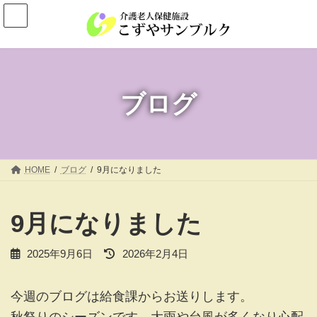
コ
ナ
ン
ビ
テ
ゲ
ン
ー
ツ
シ
へ
ョ
ブログ
ス
ン
キ
に
ッ
移
プ
動
HOME
ブログ
9月になりました
9月になりました
最
2025年9月6日
2026年2月4日
終
更
今週のブログは給食課からお送りします。
新
日
秋祭りのシーズンです。大雨や台風が多くなり心配