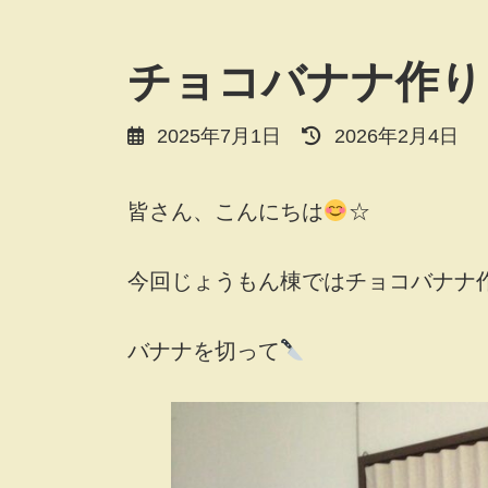
チョコバナナ作り
最
2025年7月1日
2026年2月4日
終
更
皆さん、こんにちは
☆
新
日
時
今回じょうもん棟ではチョコバナナ
:
バナナを切って