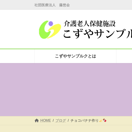
コ
ナ
社団医療法人 藤悠会
ン
ビ
テ
ゲ
ン
ー
ツ
シ
へ
ョ
ス
ン
こずやサンブルクとは
キ
に
ッ
移
プ
動
HOME
ブログ
チョコバナナ作り